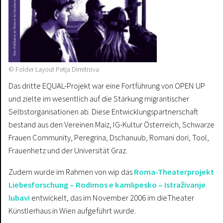
© Folder Layout Petja Dimitrova
Das dritte EQUAL-Projekt war eine Fortführung von OPEN UP
und zielte im wesentlich auf die Stärkung migrantischer
Selbstorganisationen ab. Diese Entwicklungspartnerschaft
bestand aus den Vereinen Maiz, IG-Kultur Österreich, Schwarze
Frauen Community, Peregrina, Dschanuub, Romani dori, Tool,
Frauenhetz und der Universität Graz.
Zudem wurde im Rahmen von wip das
Roma-Theaterprojekt
Liebesforschung – Rodimos e kamlipesko – Istraživanje
lubavi
entwickelt, das im November 2006 im dieTheater
Künstlerhaus in Wien aufgeführt wurde.