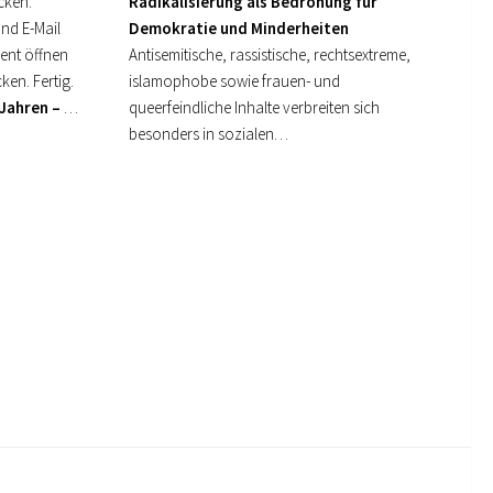
cken.
Radikalisierung als Bedrohung für
nd E-Mail
Demokratie und Minderheiten
ent öffnen
Antisemitische, rassistische, rechtsextreme,
ken. Fertig.
islamophobe sowie frauen- und
 Jahren –
…
queerfeindliche Inhalte verbreiten sich
besonders in sozialen…