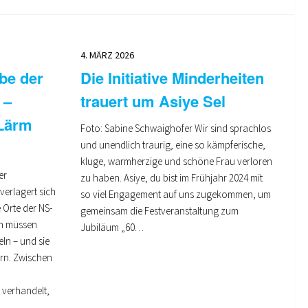
4. MÄRZ 2026
be der
Die Initiative Minderheiten
 –
trauert um Asiye Sel
 Lärm
Foto: Sabine Schwaighofer Wir sind sprachlos
und unendlich traurig, eine so kämpferische,
kluge, warmherzige und schöne Frau verloren
er
zu haben. Asiye, du bist im Frühjahr 2024 mit
verlagert sich
so viel Engagement auf uns zugekommen, um
 Orte der NS-
gemeinsam die Festveranstaltung zum
en müssen
Jubiläum „60…
ln – und sie
rn. Zwischen
 verhandelt,