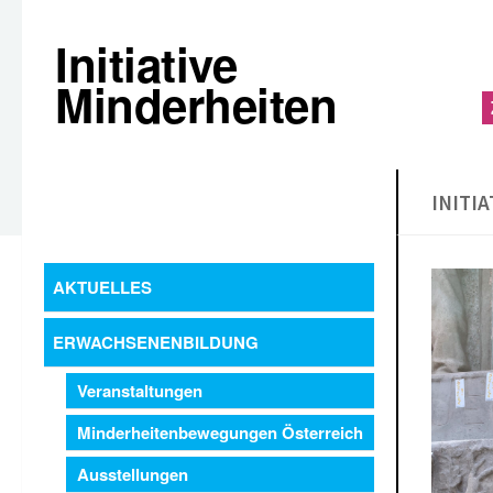
Initiative
Minderheiten
INITI
AKTUELLES
ERWACHSENENBILDUNG
Veranstaltungen
Minderheitenbewegungen Österreich
Ausstellungen