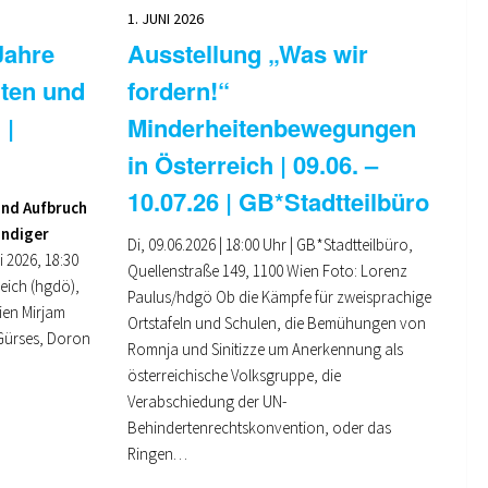
1. JUNI 2026
Jahre
Ausstellung „Was wir
iten und
fordern!“
 |
Minderheitenbewegungen
in Österreich | 09.06. –
10.07.26 | GB*Stadtteilbüro
und Aufbruch
ändiger
Di, 09.06.2026 | 18:00 Uhr | GB*Stadtteilbüro,
i 2026, 18:30
Quellenstraße 149, 1100 Wien Foto: Lorenz
reich (hgdö),
Paulus/hdgö Ob die Kämpfe für zweisprachige
ien Mirjam
Ortstafeln und Schulen, die Bemühungen von
 Gürses, Doron
Romnja und Sinitizze um Anerkennung als
österreichische Volksgruppe, die
Verabschiedung der UN-
Behindertenrechtskonvention, oder das
Ringen…