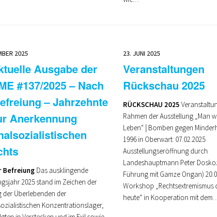
MBER 2025
23. JUNI 2025
ktuelle Ausgabe der
Veranstaltungen
ME #137/2025 – Nach
Rückschau 2025
efreiung – Jahrzehnte
RÜCKSCHAU 2025
Veranstaltu
zur Anerkennung
Rahmen der Ausstellung „Man wi
Leben“ | Bomben gegen Minderh
nalsozialistischen
1996 in Oberwart: 07.02.2025
chts
Ausstellungseröffnung durch
Landeshauptmann Peter Doskoz
r Befreiung
Das ausklingende
Führung mit Gamze Ongan) 20
ngsjahr 2025 stand im Zeichen der
Workshop „Rechtsextremismus 
g der Überlebenden der
heute“ in Kooperation mit dem
ozialistischen Konzentrationslager,
lgten in Verstecken und im Exil sowie