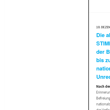
10. DEZE
Die a
STIM
der B
bis 
natio
Unre
Nach de
Erinneru
Befreiun
nationals
der Verfo