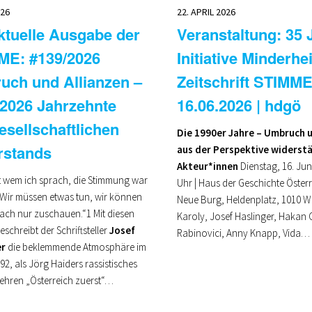
026
22. APRIL 2026
ktuelle Ausgabe der
Veranstaltung: 35 
ME: #139/2026
Initiative Minderhe
uch und Allianzen –
Zeitschrift STIMME
2026 Jahrzehnte
16.06.2026 | hdgö
gesellschaftlichen
Die 1990er Jahre – Umbruch 
rstands
aus der Perspektive widerst
Akteur*innen
Dienstag, 16. Jun
it wem ich sprach, die Stimmung war
Uhr | Haus der Geschichte Öster
 Wir müssen etwas tun, wir können
Neue Burg, Heldenplatz, 1010 W
fach nur zuschauen.“1 Mit diesen
Karoly, Josef Haslinger, Hakan
schreibt der Schriftsteller
Josef
Rabinovici, Anny Knapp, Vida…
er
die beklemmende Atmosphäre im
92, als Jörg Haiders rassistisches
ehren „Österreich zuerst“…