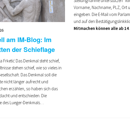
Stellungnahme unterstützen“ kli
Vorname, Nachname, PLZ, Ort u
eingeben. Die E-Mail vom Parlam
und auf den Bestätigungslinkklic
Mitmachen können alle ab 14
026
ll am IM-Blog: Im
ten der Schieflage
a Frketić Das Denkmal steht schief,
tnisse stehen schief, wie so vieles in
esellschaft. Das Denkmal soll die
e nicht länger aufrecht und
hen erzählen, so haben sich das
dacht und entschieden. Die
ge des Lueger-Denkmals…