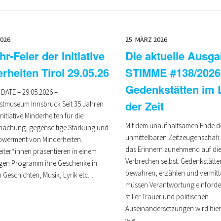
2026
25. MÄRZ 2026
hr-Feier der Initiative
Die aktuelle Ausga
rheiten Tirol 29.05.26
STIMME #138/2026
Gedenkstätten im
DATE – 29.05.2026 –
der Zeit
stmuseum Innsbruck Seit 35 Jahren
Initiative Minderheiten für die
Mit dem unaufhaltsamen Ende d
machung, gegenseitige Stärkung und
unmittelbaren Zeitzeugenschaft 
werment von Minderheiten.
das Erinnern zunehmend auf die
iter*innen präsentieren in einem
Verbrechen selbst. Gedenkstätt
igen Programm ihre Geschenke in
bewahren, erzählen und vermitte
 Geschichten, Musik, Lyrik etc.…
müssen Verantwortung einforde
stiller Trauer und politischen
Auseinandersetzungen wird hier
wie…