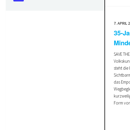
7. APRIL 
35-Ja
Minde
SAVE THE 
Volkskun
steht die 
Sichtbar
das Empo
Wegbegle
kurzweil
Form von