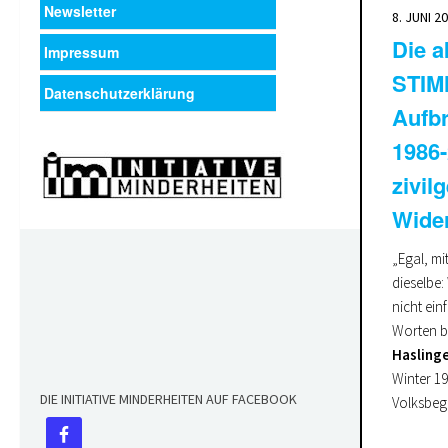
Newsletter
8. JUNI 2
Die a
Impressum
STIM
Datenschutzerklärung
Aufbr
1986-
zivil
Wide
„Egal, m
dieselbe:
nicht ein
Worten be
Hasling
Winter 19
DIE INITIATIVE MINDERHEITEN AUF FACEBOOK
Volksbeg