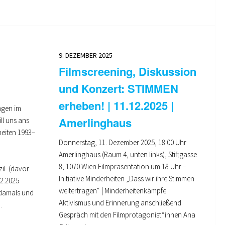
9. DEZEMBER 2025
Filmscreening, Diskussion
und Konzert: STIMMEN
erheben! | 11.12.2025 |
ngen im
Amerlinghaus
ll uns ans
eiten 1993–
Donnerstag, 11. Dezember 2025, 18:00 Uhr
Amerlinghaus (Raum 4, unten links), Stiftgasse
8, 1070 Wien Filmpräsentation um 18 Uhr –
il (davor
Initiative Minderheiten „Dass wir ihre Stimmen
.02.2025
weitertragen“ | Minderheitenkämpfe.
damals und
Aktivismus und Erinnerung anschließend
…
Gespräch mit den Filmprotagonist*innen Ana