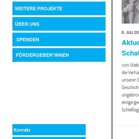
WEITERE PROJEKTE
ÜBER UNS
8. JULI 2
SPENDEN
Aktue
Schat
FÖRDERGEBER*INNEN
von Vlatk
die Verhäl
unserer G
Geschicht
ungebroc
einige ge
Schiefla
Kontakt