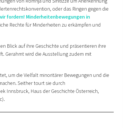
ühungen von Romnja und Sinitizze um Anerkennung
dertenrechtskonvention, oder das Ringen gegen die
wir fordern! Minderheitenbewegungen in
iche Rechte für Minderheiten zu erkämpfen und
n Blick auf ihre Geschichte und präsentieren ihre
t. Gerahmt wird die Ausstellung zudem mit
tet, um die Vielfalt minoritärer Bewegungen und die
achen. Seither tourt sie durch
hek Innsbruck, Haus der Geschichte Österreich,
c).