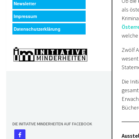
Ob die 
Newsletter
als öst
Impressum
Krimina
Österr
Datenschutzerklärung
welche 
Zwölf A
wesentl
Stateme
Die Ini
gesamtg
Erwachs
Bücher
DIE INITIATIVE MINDERHEITEN AUF FACEBOOK
Ausste