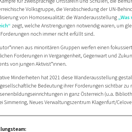
Kämpfe für zweisprachige Ortstafeln und Schulen, die Bem
erreichische Volksgruppe, die Verabschiedung der UN-Behin
lisierung von Homosexualität: die Wanderausstellung
„Was 
eich“
zeigt, welche Anstrengungen notwendig waren, um gle
Forderungen noch immer nicht erfüllt sind.
utor*innen aus minoritären Gruppen werfen einen fokussierte
ichen Forderungen in Vergangenheit, Gegenwart und Zukunf
nts von jungen Aktivist*innen.
tiative Minderheiten hat 2021 diese Wanderausstellung gestal
esellschaftliche Bedeutung ihrer Forderungen sichtbar zu m
enenbildungseinrichtungen in ganz Österreich (u.a. Bibliot
ei Simmering, Neues Verwaltungszentrum Klagenfurt/Celove
llungsteam: