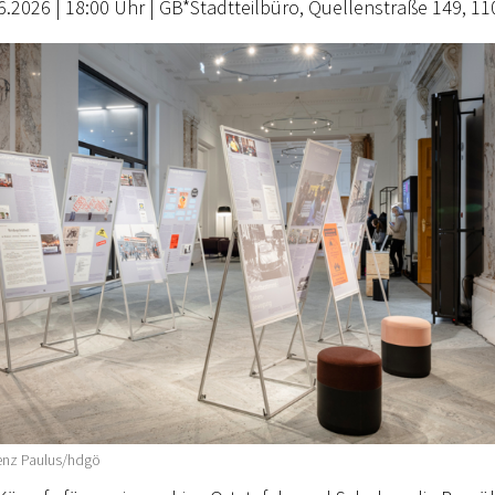
06.2026 | 18:00 Uhr | GB*Stadtteilbüro, Quellenstraße 149, 1
enz Paulus/hdgö