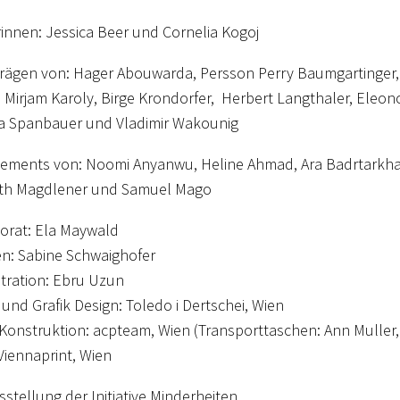
innen: Jessica Beer und Cornelia Kogoj
trägen von: Hager Abouwarda, Persson Perry Baumgartinger, A
 Mirjam Karoly, Birge Krondorfer, Herbert Langthaler, Eleo
a Spanbauer und Vladimir Wakounig
tements von: Noomi Anyanwu, Heline Ahmad, Ara Badrtarkhani
eth Magdlener und Samuel Mago
orat: Ela Maywald
n: Sabine Schwaighofer
tration: Ebru Uzun
 und Grafik Design: Toledo i Dertschei, Wien
Konstruktion: acpteam, Wien (Transporttaschen: Ann Muller,
Viennaprint, Wien
sstellung der Initiative Minderheiten