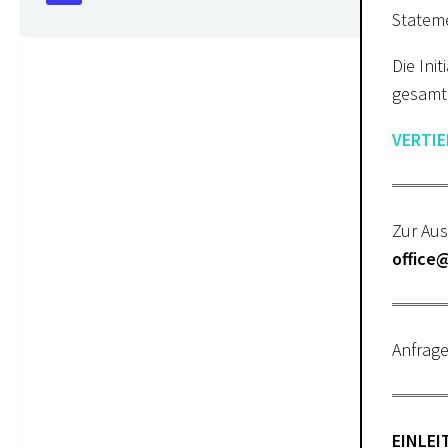
Stateme
Die Ini
gesamtg
VERTIE
Zur Aus
office@
Anfrage
EINLE