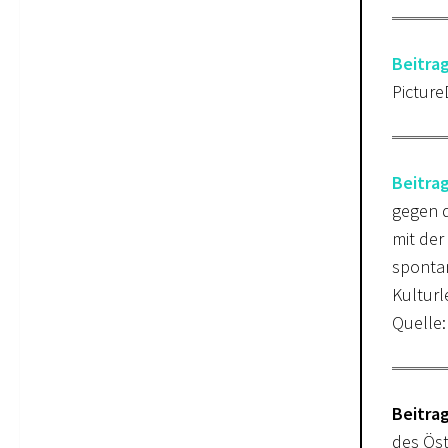
Beitra
Pictur
Beitra
gegen d
mit der
spontan
Kultur
Quelle
Beitra
des Öst