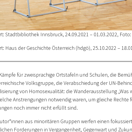
t: Stadtbibliothek Innsbruck, 24.09.2021 – 01.03.2022, Foto:
t: Haus der Geschichte Österreich (hdgö), 25.10.2022 – 18.
Kämpfe für zweisprachige Ortstafeln und Schulen, die Bem
erreichische Volksgruppe, die Verabschiedung der UN-Behin
lisierung von Homosexualität: die Wanderausstellung „Was 
welche Anstrengungen notwendig waren, um gleiche Rechte 
ngen noch immer nicht erfüllt sind.
utor*innen aus minoritären Gruppen werfen einen fokussierte
ichen Forderungen in Vergangenheit, Gegenwart und Zukunf