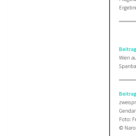
Ergebni
Beitra
Wien au
Spanba
Beitra
zweispr
Gendar
Foto: F
© Narod