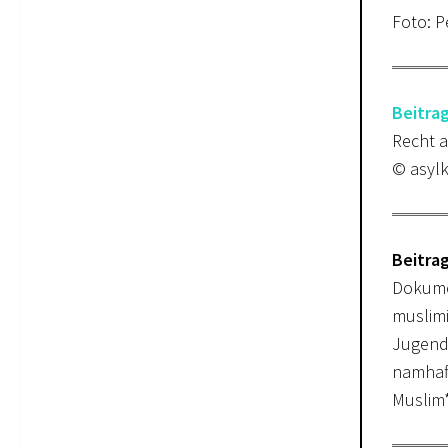
Foto: P
Beitra
Recht a
© asylk
Beitra
Dokumen
muslimi
Jugend 
namhaft
Muslim*