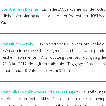
g von Andreas Brunner
: Bis in die 1990er-Jahre war der Ak
chtlichen Verfolgung gerichtet. Hier der Protest der HOSI 
 Wien
 von Mirjam Karoly
: 2012 initiierte der Musiker Harri Stojka 
ie Verwendung dieses beleidigenden und herabwürdigenden 
lreichen Prominenten. Das Foto zeigt den Gründungstag die
 21. März 2012, dem „Internationalen Tag gegen Rassismus“
einhard Loidl. © Valerie und Harri Stojka
g von Volker Schönwiese und Petra Flieger
:
Zur Eröffnungsf
ren Behindertenrechts-Aktivist*innen für kurze Zeit den Ein
tt zu überreichen. In der Folge gab es ein Gespräch mit dem