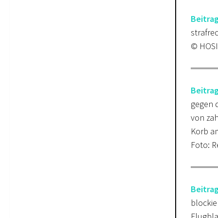
Beitra
strafre
© HOSI
Beitrag
gegen d
von zah
Korb am
Foto: R
Beitra
blockie
Flugbla