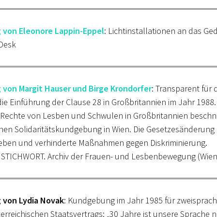
g von Eleonore Lappin-Eppel
: Lichtinstallationen an das
eDesk
g von Margit Hauser und Birge Krondorfer
: Transparent für
ie Einführung der Clause 28 in Großbritannien im Jahr 1988.
 Rechte von Lesben und Schwulen in Großbritannien beschni
en Solidaritätskundgebung in Wien. Die Gesetzesänderung b
leben und verhinderte Maßnahmen gegen Diskriminierung.
: STICHWORT. Archiv der Frauen- und Lesbenbewegung (Wien
g von Lydia Novak
: Kundgebung im Jahr 1985 für zweisprach
erreichischen Staatsvertrags: „30 Jahre ist unsere Sprache n