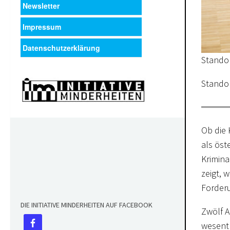
Newsletter
Impressum
Datenschutzerklärung
Standor
Standor
Ob die 
als öst
Krimina
zeigt, 
Forderu
DIE INITIATIVE MINDERHEITEN AUF FACEBOOK
Zwölf A
wesentl